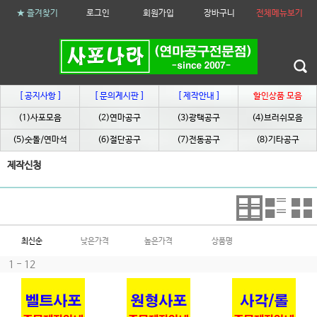
★ 즐겨찾기
로그인
회원가입
장바구니
전체메뉴보기
[ 공지사항 ]
[ 문의게시판 ]
[ 제작안내 ]
할인상품 모음
(1)사포모음
(2)연마공구
(3)광택공구
(4)브러쉬모음
(5)숫돌/연마석
(6)절단공구
(7)전동공구
(8)기타공구
제작신청
최신순
낮은가격
높은가격
상품명
1 - 12