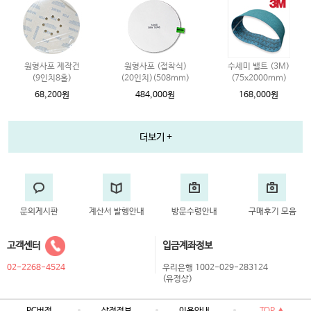
원형사포 제작건
원형사포 (접착식)
수세미 밸트 (3M)
(9인치8홀)
(20인치)(508mm)
(75x2000mm)
68,200원
484,000원
168,000원
더보기 +
문의게시판
계산서 발행안내
방문수령안내
구매후기 모음
고객센터
입금계좌정보
02-2268-4524
우리은행 1002-029-283124
(유정상)