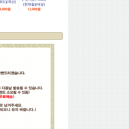
패드)(국산)
(천재질)(대성)
4,000
원
12,000
원