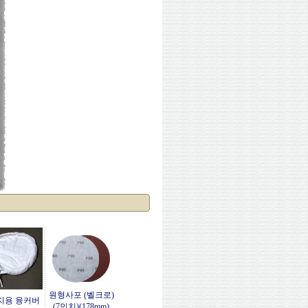
원형사포 (벨크로)
치용 융커버
(7인치)(178mm)