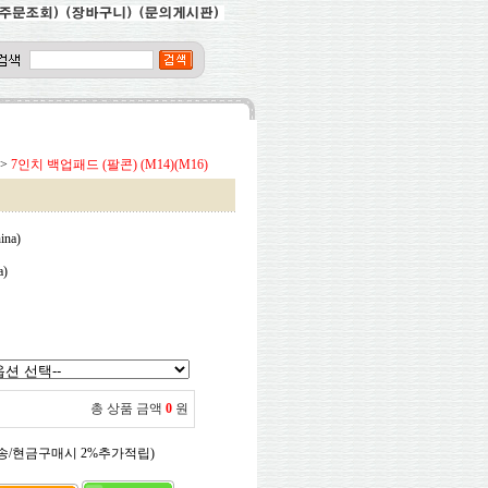
>
7인치 백업패드 (팔콘) (M14)(M16)
na)
)
총 상품 금액
0
원
송/현금구매시 2%추가적립)