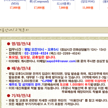
류) (Compound)
(양모커버)
(융
(M16)
드) (4종류)
17,000
원
17,000
원
7,000
원
11,000
원