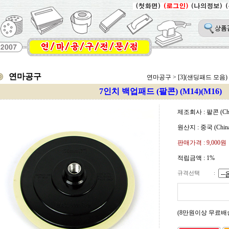
연마공구
연마공구
>
[3](샌딩패드 모음)
7인치 백업패드 (팔콘) (M14)(M16)
제조회사 : 팔콘 (Chi
원산지 : 중국 (China
판매가격 :
9,000원
적립금액 :
1%
규격선택
:
(8만원이상 무료배