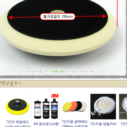
7인치용 광택패드
7인치 백업패드
3M 컴파운드(4종
7인치용 양털커버
7인
(180mm 스펀지패
(사포나라) (M14)