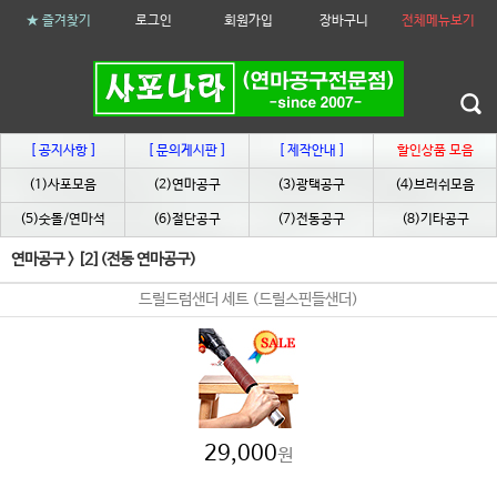
★ 즐겨찾기
로그인
회원가입
장바구니
전체메뉴보기
[ 공지사항 ]
[ 문의게시판 ]
[ 제작안내 ]
할인상품 모음
(1)사포모음
(2)연마공구
(3)광택공구
(4)브러쉬모음
(5)숫돌/연마석
(6)절단공구
(7)전동공구
(8)기타공구
연마공구
>
[2](전동 연마공구)
드릴드럼샌더 세트 (드릴스핀들샌더)
29,000
원