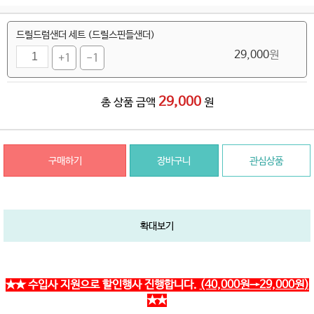
드릴드럼샌더 세트 (드릴스핀들샌더)
29,000
원
+1
-1
29,000
총 상품 금액
원
구매하기
장바구니
관심상품
확대보기
★★ 수입사 지원으로 할인행사 진행합니다.
(40,000원→29,000원)
★★