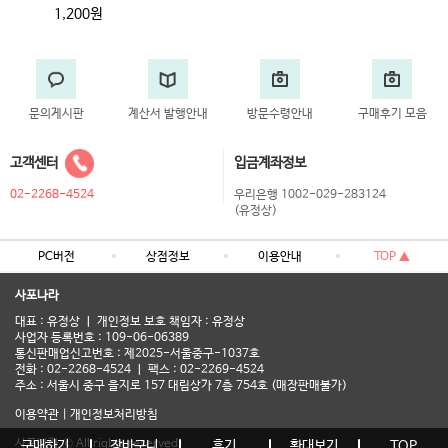
1,200원
문의게시판
계산서 발행안내
방문수령안내
구매후기 모음
고객센터
입금계좌정보
02-2268-4524
우리은행 1002-029-283124
(유정상)
PC버전
상점정보
이용안내
TOP ▲
사포나라
대표 : 유정상 ㅣ 개인정보 보호 책임자 : 유정상
사업자 등록번호 : 109-06-06389
통신판매업신고번호 : 제2025-서울중구-1037호
전화 : 02-2268-4524 ㅣ 팩스 : 02-2269-4524
주소 : 서울시 중구 을지로 157 대림상가 7층 754호 (매장판매불가)
이용약관
|
개인정보처리방침
사포나라 ⓒ All rights reserved.
구매하기
장바구니
후기
확대보기
TOP