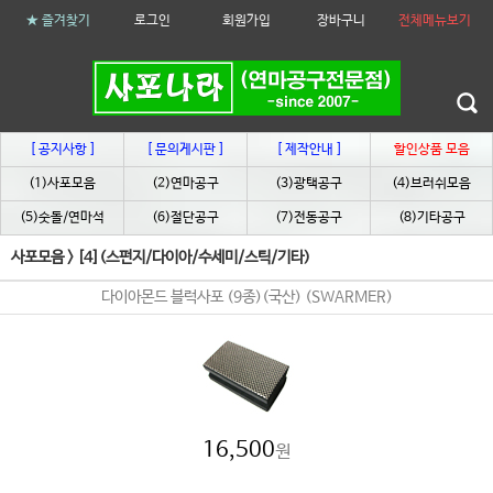
★ 즐겨찾기
로그인
회원가입
장바구니
전체메뉴보기
[ 공지사항 ]
[ 문의게시판 ]
[ 제작안내 ]
할인상품 모음
(1)사포모음
(2)연마공구
(3)광택공구
(4)브러쉬모음
(5)숫돌/연마석
(6)절단공구
(7)전동공구
(8)기타공구
사포모음
>
[4](스펀지/다이아/수세미/스틱/기타)
다이아몬드 블럭사포 (9종)(국산) (SWARMER)
16,500
원