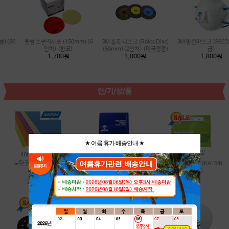
3M 롤록 디스크 (Roloc Disc)
3M 방진마스크 (8822)(방진1
3M 컴파운드(4종류) (Comp
(50mm)(2인치) (미국정품)
급)
ound)
1,000원
1,800원
17,000원
인/기/상/품
★ 여름 휴가 배송안내 ★
노턴 필름사포 (11종)
종이사포 (대성연마)
천사포 (목공사포) (KA164)
(A4크기)
(디어포스)
350원
3,000원
650원