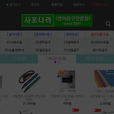
★ 즐겨찾기
로그인
회원가입
장바구니
전체메뉴보기
[ 공지사항 ]
[ 문의게시판 ]
[ 제작안내 ]
할인상품 모음
(1)사포모음
(2)연마공구
(3)광택공구
(4)브러쉬모음
(5)숫돌/연마석
(6)절단공구
(7)전동공구
(8)기타공구
(신/상/품)
(추/천/상/품)
(할/인/상/품)
정밀종이사포 (독일)(마타도
노턴 필름사포 (11종)(A4크
녹제거 지우개(일본) (3종선
르)
기)
택)
650원
3,000원
6,500원