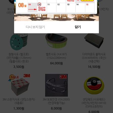
보쉬 패드 (BOSCH)
원형사포 (벨크로)
원형사포 (벨크로) (9인치)
(5인치8홀) (2종선택)
(5인치8홀)(125mm)
(230mm)
(디어포스)
8,000원
7,500원
3,000원
다시 보지 않기
닫기
원형사포 (벨크로)
벨트사포 (XA167)
다이아몬드 블럭사포
(5인치8홀)(125mm)
(152x2260mm)
(SWARMER) (국산)
(필름사포)(한코)
(9종선택)
64,000원
3,500원
16,500원
3M 스펀지사포 (샌딩스펀지)
3M 보호안경 (OX2000)
샌딩패드(사포패드)
(5종류)
(안경착용가능)
(4인치/5인치)(M10)
(다이나코리아)
1,300원
8,000원
6,000원