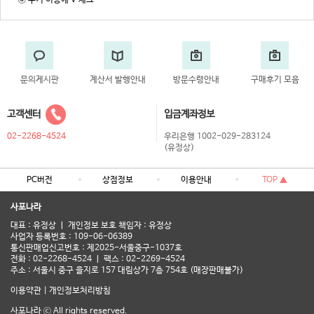
④ 쿠키 허용에 V 체크
문의게시판
계산서 발행안내
방문수령안내
구매후기 모음
고객센터
입금계좌정보
02-2268-4524
우리은행 1002-029-283124
(유정상)
PC버전
상점정보
이용안내
TOP ▲
사포나라
대표 : 유정상 ㅣ 개인정보 보호 책임자 : 유정상
사업자 등록번호 : 109-06-06389
통신판매업신고번호 : 제2025-서울중구-1037호
전화 : 02-2268-4524 ㅣ 팩스 : 02-2269-4524
주소 : 서울시 중구 을지로 157 대림상가 7층 754호 (매장판매불가)
이용약관
|
개인정보처리방침
사포나라 ⓒ All rights reserved.