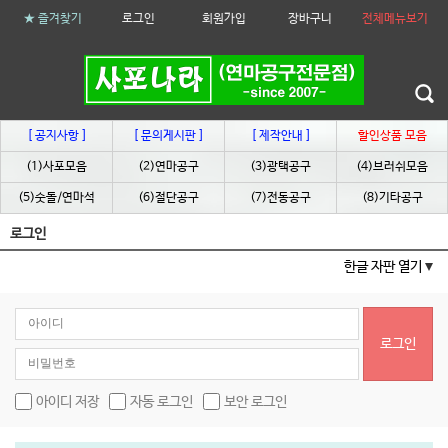
★ 즐겨찾기
로그인
회원가입
장바구니
전체메뉴보기
[ 공지사항 ]
[ 문의게시판 ]
[ 제작안내 ]
할인상품 모음
(1)사포모음
(2)연마공구
(3)광택공구
(4)브러쉬모음
(5)숫돌/연마석
(6)절단공구
(7)전동공구
(8)기타공구
로그인
한글 자판 열기
로그인
아이디 저장
자동 로그인
보안 로그인