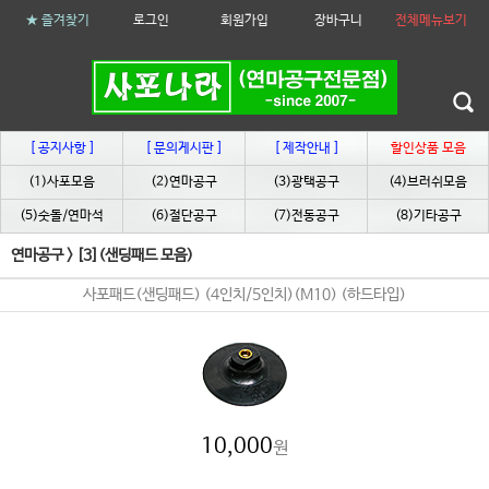
★ 즐겨찾기
로그인
회원가입
장바구니
전체메뉴보기
[ 공지사항 ]
[ 문의게시판 ]
[ 제작안내 ]
할인상품 모음
(1)사포모음
(2)연마공구
(3)광택공구
(4)브러쉬모음
(5)숫돌/연마석
(6)절단공구
(7)전동공구
(8)기타공구
연마공구
>
[3](샌딩패드 모음)
사포패드(샌딩패드) (4인치/5인치)(M10) (하드타입)
10,000
원