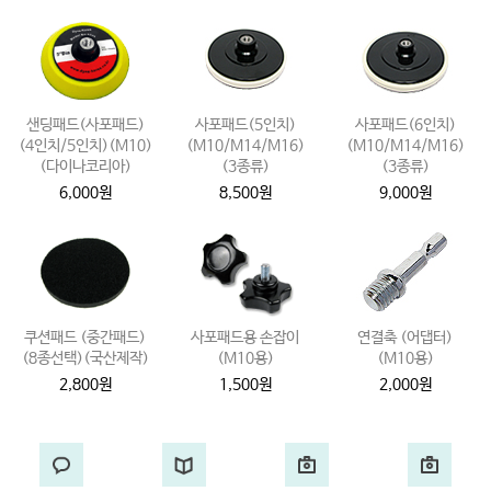
샌딩패드(사포패드)
사포패드(5인치)
사포패드(6인치)
(4인치/5인치)(M10)
(M10/M14/M16)
(M10/M14/M16)
(다이나코리아)
(3종류)
(3종류)
6,000원
8,500원
9,000원
쿠션패드 (중간패드)
사포패드용 손잡이
연결축 (어댑터)
(8종선택)(국산제작)
(M10용)
(M10용)
2,800원
1,500원
2,000원