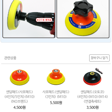
관련상품
장바구니 담기
샌딩패드(사포패드)
사포패드(샌딩패드)
샌딩패드(오토코)
(4인치/5인치)(M10)
(3인치) (M10)
(4인치)(M10)(M14)
(NO브랜드)
(연결축세트)
5,500원
4,500원
3,500원