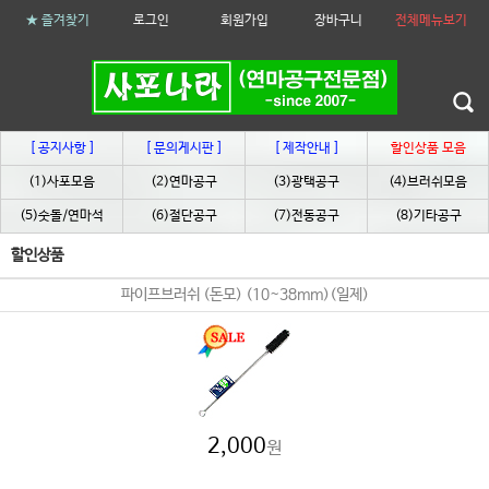
★ 즐겨찾기
로그인
회원가입
장바구니
전체메뉴보기
[ 공지사항 ]
[ 문의게시판 ]
[ 제작안내 ]
할인상품 모음
(1)사포모음
(2)연마공구
(3)광택공구
(4)브러쉬모음
(5)숫돌/연마석
(6)절단공구
(7)전동공구
(8)기타공구
할인상품
파이프브러쉬 (돈모) (10~38mm)(일제)
2,000
원