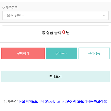
제품선택
0
총 상품 금액
원
구매하기
장바구니
관심상품
확대보기
1. 제품명 :
돈모 파이프브러쉬 (Pipe Brush) 3종선택 (솔브러쉬/원형브러쉬)