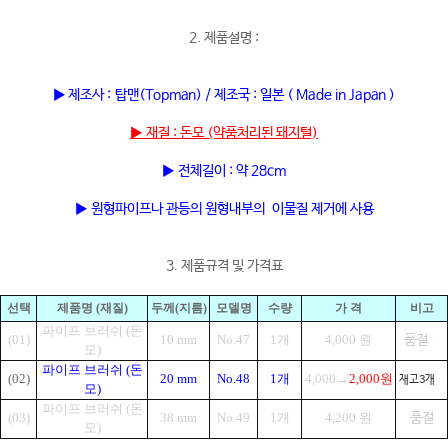
2. 제품설명 :
▶ 제조사 : 탑맨(Topman) / 제조국 : 일본 ( Made in Japan )
▶ 재질 : 돈모 (약품처리된 돼지털)
▶ 전체길이 : 약 28cm
▶ 원형파이프나 관등의 원형내부의 이물질 제거에 사용
3. 제품규격 및 가격표
선택
제품명 (재질)
두께(지름)
모델명
수량
가 격
비고
파이프 브러쉬 (돈
(01)
10 mm
No.47
1개
4,000 원
품절
모)
파이프 브러쉬 (돈
(02)
20 mm
No.48
1개
4,000→
2,000원
재고3개
모)
파이프 브러쉬 (돈
(03)
38 mm
No.49
1개
4,200 원
품절
모)