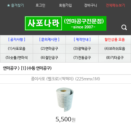
★ 즐겨찾기
로그인
회원가입
장바구니
전체메뉴보기
[ 공지사항 ]
[ 문의게시판 ]
[ 제작안내 ]
할인상품 모음
(1)사포모음
(2)연마공구
(3)광택공구
(4)브러쉬모음
(5)숫돌/연마석
(6)절단공구
(7)전동공구
(8)기타공구
연마공구
>
[1](수동 연마공구)
종이사포 (벨크로)(찍찍이) (225mmx1M)
5,500
원