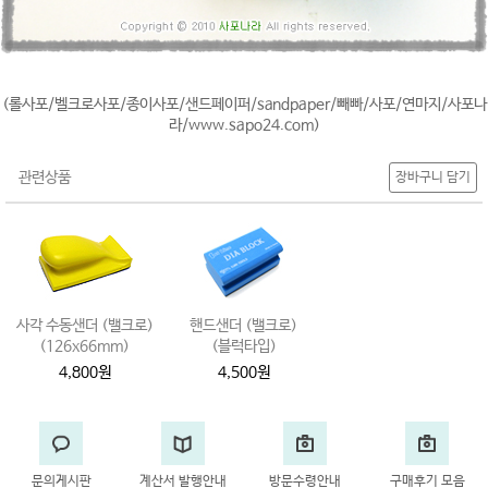
(롤사포/벨크로사포/종이사포/샌드페이퍼/sandpaper/빼빠/사포/연마지/사포나
라/www.sapo24.com)
관련상품
장바구니 담기
사각 수동샌더 (밸크로)
핸드샌더 (밸크로)
(126x66mm)
(블럭타입)
4,800원
4,500원
문의게시판
계산서 발행안내
방문수령안내
구매후기 모음