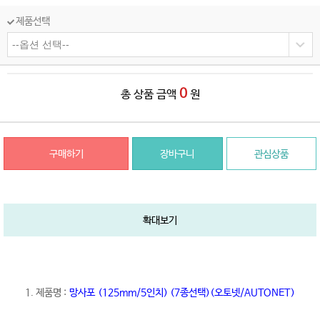
제품선택
0
총 상품 금액
원
구매하기
장바구니
관심상품
확대보기
1. 제품명 :
망사포 (125mm/5인치)
(7종선택)(오토넷/AUTONET)