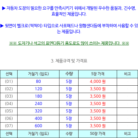
▶ 자동차 도장의 필요한 요구를 만족시키기 위해서 개발된 우수한 품질과, 긴수명,
효율적인 제품입니다.
▶ 뒷면이 벨크로(찍찍이) 타입으로 사포패드나 원형샌더등에 부착하여 사용할 수 있
는 제품입니다.
※※ 도자기나 석고의 표면다듬기 용도로도 많이 쓰이는 제품입니다. ※※
3. 제품규격 및 가격표
수량
선택
거칠기 (입도)
5장 가격
비고
(01)
80
5 장
4,000 원
(02)
120
5 장
3,500 원
(03)
180
5 장
3,500 원
(04)
240
5 장
3,500 원
(05)
320
5 장
3,500 원
(06)
400
5 장
3,500 원
(07)
600
5 장
3,500 원
선택
거칠기 (입도)
수량
50장 가격
비고