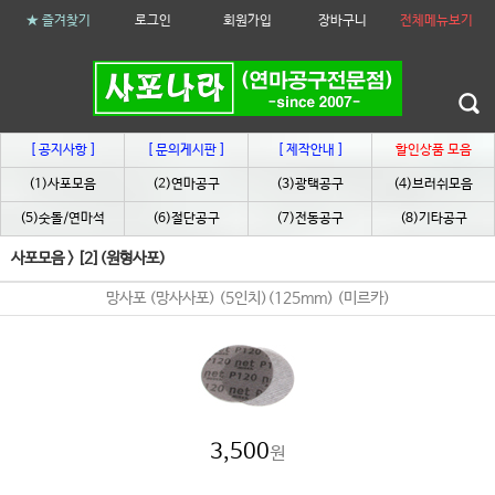
★ 즐겨찾기
로그인
회원가입
장바구니
전체메뉴보기
[ 공지사항 ]
[ 문의게시판 ]
[ 제작안내 ]
할인상품 모음
(1)사포모음
(2)연마공구
(3)광택공구
(4)브러쉬모음
(5)숫돌/연마석
(6)절단공구
(7)전동공구
(8)기타공구
사포모음
>
[2](원형사포)
망사포 (망사사포) (5인치)(125mm) (미르카)
3,500
원