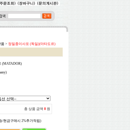
상품
>
정밀종이사포 (독일)(마타도르)
(MATADOR)
any)
총 상품 금액
0
원
송/현금구매시 2%추가적립)