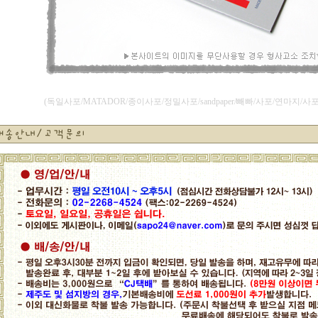
(독일사포/MATADOR/종이사포/정밀사포/sandpaper/빼빠/사포/연마지/사포나라