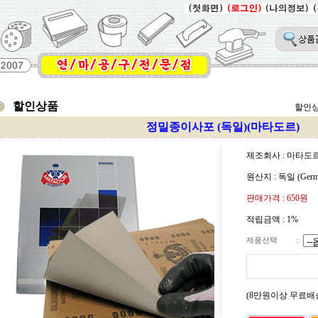
할인상품
할인
정밀종이사포 (독일)(마타도르)
제조회사 : 마타도르 
원산지 : 독일 (Germ
판매가격 :
650원
적립금액 :
1%
제품선택
:
(8만원이상 무료배