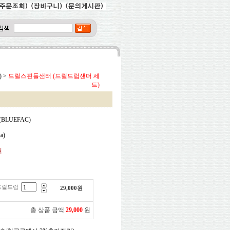
)
>
드릴스핀들샌터 (드릴드럼샌더 세
트)
BLUEFAC)
a)
원
드릴드럼
29,000
원
총 상품 금액
29,000
원