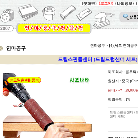
연마공구
>
[4](세트 연마공구
연마공구
드릴스핀들샌터 (드릴드럼샌더 세트)
제조회사 : 블루팩 (
원산지 : 중국 (Chin
판매가격 :
29,000
적립금액 :
1%
드릴스핀들샌터 (
샌더 세트)