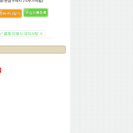
송/현금구매시 2%추가적립)
★