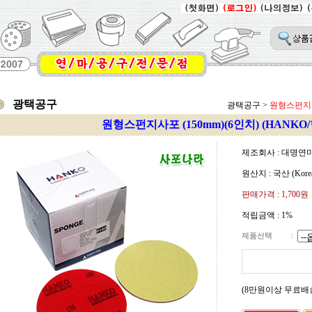
광택공구
광택공구
>
원형스펀지사포
원형스펀지사포 (150mm)(6인치) (HANKO
제조회사 : 대명연
원산지 : 국산 (Kore
판매가격 :
1,700원
적립금액 :
1%
제품선택
:
(8만원이상 무료배