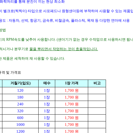
 화학처리를 통해 분진이 끼는 현상 최소화
이 벨크로(찍찍이) 타입으로 사포패드나 원형샌더등에 부착하여 사용할 수 있는 제품
용도 : 자동차, 선박, 항공기, 금속류, 비철금속, 플라스틱, 목재 등 다양한 연마에 사용
방법
기의 RPM속도를 낮추어 사용합니다. (샌더기가 없는 경우 수작업으로 사용하시면 됩니
 적시거나 분무기로
물을 뿌리면서 작업하는 것이 효율적입니다.
한 제품은 세척하여 재 사용할 수 있습니다.
품규격 및 가격표
거칠기(입도)
매수
1장 가격
비고
120
1 장
1,700 원
180
1 장
1,700 원
240
1 장
1,700 원
320
1 장
1,700 원
600
1 장
1,700 원
1000
1 장
1,700 원
1200
1 장
1,700 원