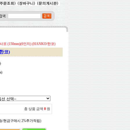
 (150mm)(6인치) (HANKO/한코)
/한코)
마
a)
총 상품 금액
0
원
송/현금구매시 2%추가적립)