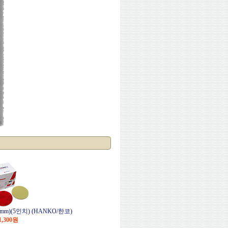
m)(5인치) (HANKO/한코)
1,300
원