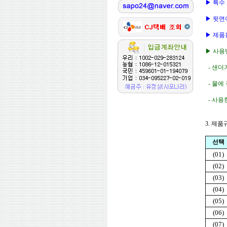
▶ 특수
▶ 뒷면
▶ 제품
▶ 사용
- 샌더
- 물에
- 사용
3. 제
선택
(01)
(02)
(03)
(04)
(05)
(06)
(07)