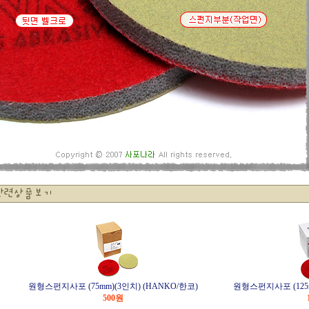
원형스펀지사포 (75mm)(3인치) (HANKO/한코)
원형스펀지사포 (125m
500
원